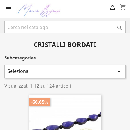
shopping_cart



CRISTALLI BORDATI
Subcategories
Seleziona

Visualizzati 1-12 su 124 articoli
-66,65%