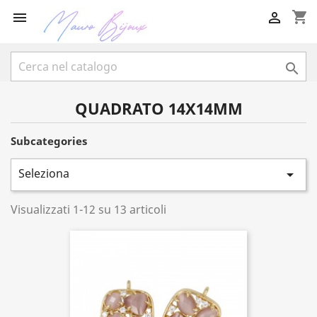
shopping_cart



QUADRATO 14X14MM
Subcategories
Seleziona

Visualizzati 1-12 su 13 articoli